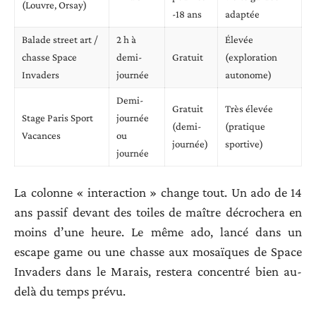
(Louvre, Orsay)
-18 ans
adaptée
Balade street art /
2 h à
Élevée
chasse Space
demi-
Gratuit
(exploration
Invaders
journée
autonome)
Demi-
Gratuit
Très élevée
Stage Paris Sport
journée
(demi-
(pratique
Vacances
ou
journée)
sportive)
journée
La colonne « interaction » change tout. Un ado de 14
ans passif devant des toiles de maître décrochera en
moins d’une heure. Le même ado, lancé dans un
escape game ou une chasse aux mosaïques de Space
Invaders dans le Marais, restera concentré bien au-
delà du temps prévu.