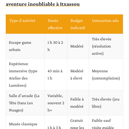
aventure inoubliable à Itxassou
Type d’activité
Durée
Budget
Interaction ado
effective
indicatif
Très élevée
Escape game
1 h 30 à 2
Modéré
(résolution
urbain
h
active)
Expérience
immersive (type
45 min à
Modéré
Moyenne
Atelier des
1 h
à élevé
(contemplation)
Lumières)
Salle d’arcade (La
Variable,
Faible à
Très élevée (jeu
Tête Dans Les
souvent 2
modéré
libre)
Nuages)
h+
Gratuit
Faible sauf
Musée classique
1 h à 3 h
pour les
visite guidée