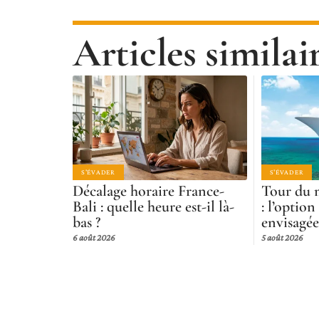
Articles similai
S'ÉVADER
S'ÉVADER
Décalage horaire France-
Tour du 
Bali : quelle heure est-il là-
: l’option
bas ?
envisagée
6 août 2026
5 août 2026