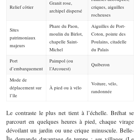
Granit rose,
Relief côtier
criques, aiguilles
archipel dispersé
rocheuses
Phare du Paon,
Aiguilles de Port-
Sites
moulin du Birlot,
Coton, pointe des
patrimoniaux
chapelle Saint-
Poulains, citadelle
majeurs
Michel
du Palais
Port
Paimpol (ou
Quiberon
d’embarquement
l’Arcouest)
Mode de
Voiture, vélo,
déplacement sur
À pied ou à vélo
randonnée
l’île
Le contraste le plus net tient à l’échelle. Bréhat se
parcourt en quelques heures à pied, chaque virage
dévoilant un jardin ou une crique minuscule. Belle-
Île demande davantage de temps : ses villages (Le