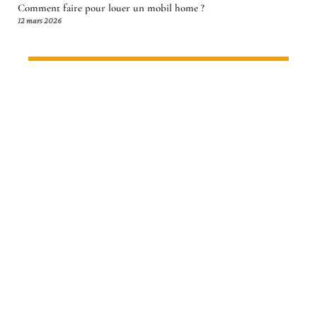
Comment faire pour louer un mobil home ?
12 mars 2026
Article en tendance
AVENTURE
Montgolfières en Turquie :
Découvrez la ville parfaite pour un
vol majestueux !
12 mars 2026