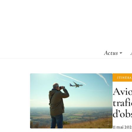
Actus
ITINÉRA
Avio
traf
d’ob
11 mai 20