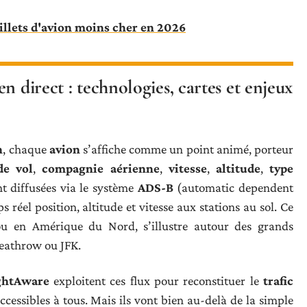
llets d'avion moins cher en 2026
n direct : technologies, cartes et enjeux
n
, chaque
avion
s’affiche comme un point animé, porteur
e vol
,
compagnie aérienne
,
vitesse
,
altitude
,
type
t diffusées via le système
ADS-B
(automatic dependent
 réel position, altitude et vitesse aux stations au sol. Ce
ou en Amérique du Nord, s’illustre autour des grands
Heathrow ou JFK.
ghtAware
exploitent ces flux pour reconstituer le
trafic
accessibles à tous. Mais ils vont bien au-delà de la simple