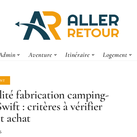
Admin
Aventure
Itinéraire
Logement
NT
ité fabrication camping-
wift : critères à vérifier
t achat
6