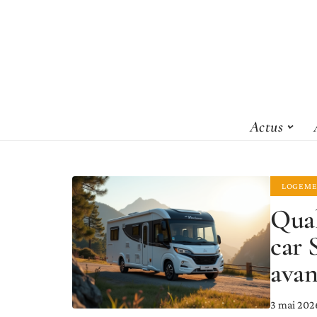
Actus
LOGEME
Qual
car S
avan
3 mai 202