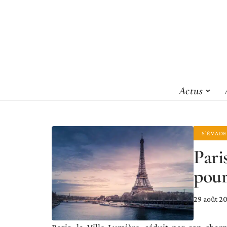
Actus
S'ÉVAD
Pari
pour
29 août 2