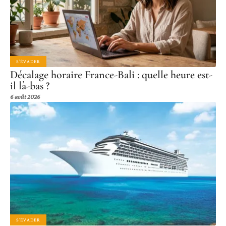
S'ÉVADER
Décalage horaire France-Bali : quelle heure est-
il là-bas ?
6 août 2026
S'ÉVADER