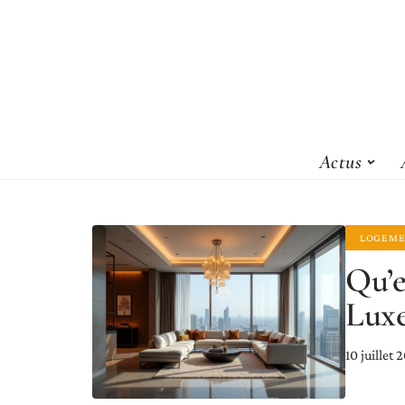
Actus
LOGEME
Qu’e
Luxe
10 juillet 