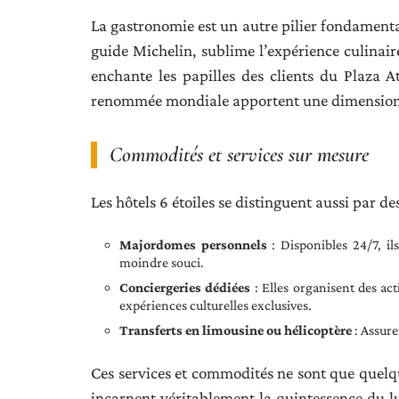
La gastronomie est un autre pilier fondamental
guide Michelin, sublime l’expérience culinai
enchante les papilles des clients du Plaza 
renommée mondiale apportent une dimension s
Commodités et services sur mesure
Les hôtels 6 étoiles se distinguent aussi par d
Majordomes personnels
: Disponibles 24/7, ils
moindre souci.
Conciergeries dédiées
: Elles organisent des act
expériences culturelles exclusives.
Transferts en limousine ou hélicoptère
: Assure
Ces services et commodités ne sont que quelque
incarnent véritablement la quintessence du lux