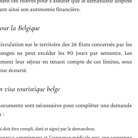
ment ces relevés pour s’assurer que le demandeur dispose
ant ainsi son autonomie financière.
pour la Belgique
circulation sur le territoire des 26 États concernés par les
engen ne peut excéder les 90 jours par semestre. Les
ment leur séjour en tenant compte de ces limites, sous
our écourté.
 visa touristique belge
s documents sont nécessaires pour compléter une demande
 :
ui doit être rempli, daté et signé par le demandeur.
urance rapatriement et l’assurance médicale avec une couverture