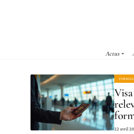
Actus
FORMAL
Visa
rele
form
22 avril 2