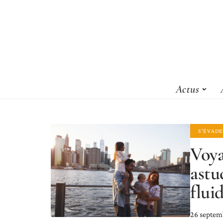
Actus
S'ÉVAD
Voya
astu
flui
26 septem