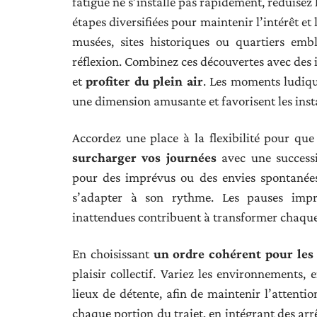
fatigue ne s’installe pas rapidement, réduisez 
étapes diversifiées pour maintenir l’intérêt et 
musées, sites historiques ou quartiers embl
réflexion. Combinez ces découvertes avec des
et
profiter du plein air
. Les moments ludiqu
une dimension amusante et favorisent les inst
Accordez une place à la flexibilité pour qu
surcharger vos journées
avec une successio
pour des imprévus ou des envies spontanées
s’adapter à son rythme. Les pauses impr
inattendues contribuent à transformer chaqu
En choisissant
un ordre cohérent pour les 
plaisir collectif. Variez les environnements,
lieux de détente, afin de maintenir l’attenti
chaque portion du trajet, en intégrant des arr