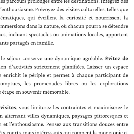
les parcours prolongés entre les destinations. Intégrez des
l’enthousiasme. Prévoyez des visites culturelles, telles que
ématiques, qui éveillent la curiosité et nourrissent la
 immersions dans la nature, où chacun pourra se détendre
es, incluant spectacles ou animations locales, apportent
ants partagés en famille.
e le séjour conserve une dynamique agréable.
Évitez de
n d’activités strictement planifiées. Laisser un espace
 enrichit le périple et permet à chaque participant de
omptues, les promenades libres ou les explorations
e étape en souvenir mémorable.
visites
, vous limiterez les contraintes et maximiserez le
 en alternant villes dynamiques, paysages pittoresques et
on et l’enthousiasme. Pensez aux transitions douces entre
êts courts, mais intéressants qui rompent la monotonie et