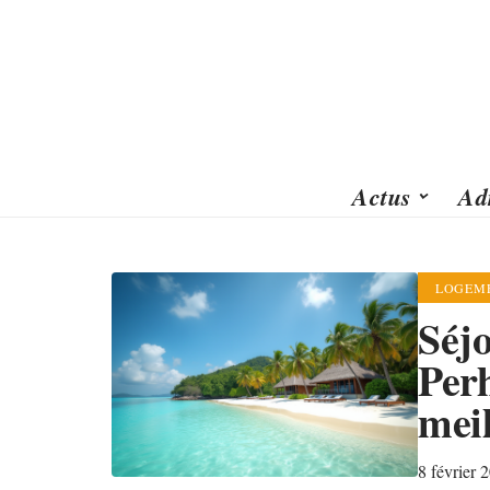
Actus
Ad
LOGEM
Séjo
Perh
mei
8 février 